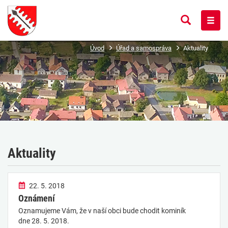
Potvrdit
Hamb
Co
menu
hledání
chcete
hledat?
Úvod
Úřad a samospráva
Aktuality
Aktuality
22. 5. 2018
Oznámení
Oznamujeme Vám, že v naší obci bude chodit kominík
dne 28. 5. 2018.