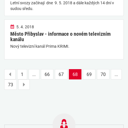
Letní svozy začínají dne 9. 5. 2018 a dále každých 14 dní v
sudou sředu.
5. 4. 2018
Město Přibyslav - informace o novém televizním
kanálu
Nový televizní kanál Prima KRIMI.
Přejít
1
...
66
67
68
69
70
...
na
Přejít
73
předchozí
na
stránku
další
stránku